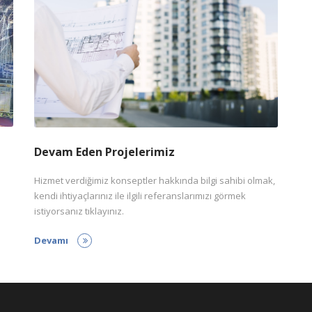
Devam Eden Projelerimiz
Hizmet verdiğimiz konseptler hakkında bilgi sahibi olmak,
kendi ihtiyaçlarınız ile ilgili referanslarımızı görmek
istiyorsanız tıklayınız.
Devamı