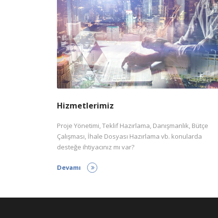
Hizmetlerimiz
Proje Yönetimi, Teklif Hazırlama, Danışmanlık, Bütçe
Çalışması, İhale Dosyası Hazırlama vb. konularda
desteğe ihtiyacınız mı var?
Devamı