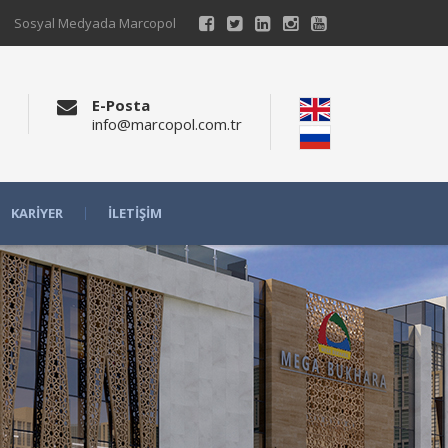
Sosyal Medyada Marcopol
E-Posta
info@marcopol.com.tr
KARIYER
İLETIŞIM