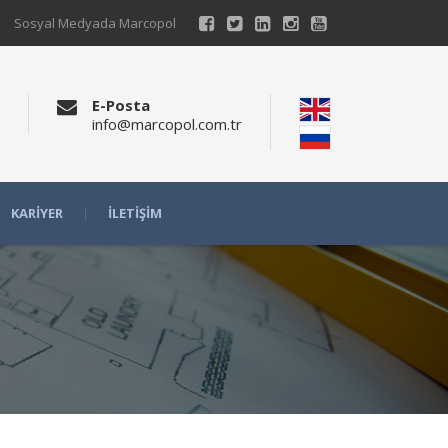
Sosyal Medyada Marcopol
E-Posta
info@marcopol.com.tr
KARIYER
İLETIŞIM