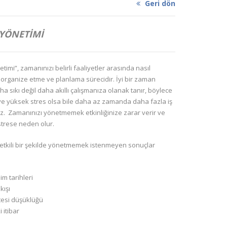
Geri dön
YÖNETİMİ
imi”, zamanınızı belirli faaliyetler arasında nasıl
 organize etme ve planlama sürecidir. İyi bir zaman
ha sıkı değil daha akıllı çalışmanıza olanak tanır, böylece
e yüksek stres olsa bile daha az zamanda daha fazla iş
iz. Zamanınızı yönetmemek etkinliğinize zarar verir ve
strese neden olur.
etkili bir şekilde yönetmemek istenmeyen sonuçlar
im tarihleri
kışı
tesi düşüklüğü
 itibar