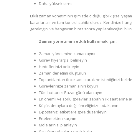
Daha yüksek stres
Etkili zaman yönetiminin işimizde olduğu gibi kişisel yaş
kararlar alır ve tam kontrol sahibi oluruz. Kendinize han
gerektiğini ve hangisinin biraz sonra yapılabileceğini bilin
Zaman yönetimini etkili kullanmak için;
Zaman yönetimine zaman ayırın
Görev hiyerarşisi belirleyin
Hedeflerinizi belirleyin
Zaman denetimi oluşturun
Toplantılardan önce tam olarak ne istediğinizi belirl
Görevlerinize zaman sınırı koyun
Tüm haftanızı Pazar günü planlayın
En önemli ve zorlu görevleri sabahın ilk saatlerine a
Küçük detaylara değil önceliğinize odaklanın
E-postanızı etiketlere göre düzenleyin
Ertelemekten kaçının
Molalarınızı planlayın
Yaptığınız planlara sadık kalın