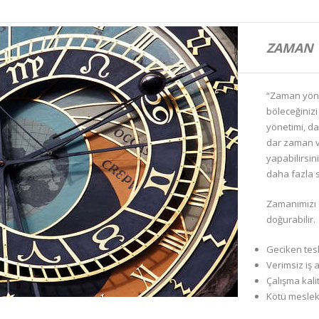
ZAMAN 
“Zaman yönet
böleceğinizi
yönetimi, da
dar zaman v
yapabilirsin
daha fazla 
Zamanımızı 
doğurabilir.
Geciken tesl
Verimsiz iş a
Çalışma kali
Kötü mesleki